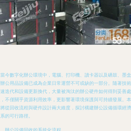
在當今數字化辦公環境中，電腦、打印機、讀卡器以及硒鼓、墨
等辦公用品設備已成為企業日常運營不可或缺的一部分。隨著技
快速迭代和設備更新換代，大量被淘汰的辦公硬件如何得到妥善
理，不僅關乎資源利用效率，更影響著環境保護與可持續發展。
文將從回收流程與硬件設計兩大維度，探討構建辦公設備循環經
體系的可行路徑。
一、辦公設備回收的系統化流程