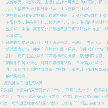
成像單元、電源模塊、主板）設計為可獨立拆卸更換的標準
元，大幅降低維修與升級成本，延長整機使用壽命。
材料標識與易分離結構：在塑料外殼、金屬支架等部件上標
材質類型，并采用卡扣式替代膠合式組裝，使拆解時材料能
速分類。例如，惠普部分打印機型號已實現10分鐘內徒手拆
率達80%。
耗材再生友好型設計：對于硒鼓墨盒，可設計可復位芯片、
清洗墨倉結構，并建立品牌官方回收通道。佳能“按印付費”
劃中，用戶返還空墨盒即可獲得積分獎勵，形成閉環激勵。
關鍵部件耐久強化：針對打印機進紙輥、掃描儀鏡頭等易損
件，采用自潤滑材料或防塵密封技術，減少因小部件故障導
的整機報廢。
三、產業鏈協同與政策驅動
辦公設備回收體系的完善需要多方合力。制造商應推行“生產者責
延伸”制度，在設計階段預設回收方案；企業用戶可建立設備生命
期檔案，與認證回收商簽訂長期協議；政府部門則需出臺細分標