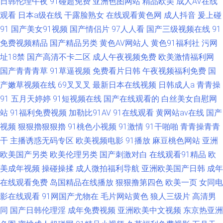
日韩伦理午夜
91碰超免费
亚洲色图网站
精品欧美
成人AV在线
观看
日本a级在线
干露脸熟女
在线观看黄色网
成人抖音
爰上碰
91
国产美女91视频
国产情侣片
97人人看
国产三级视频在线
91
免费视频精品
国产精品另类
黄色AV网站人
黄色91福利社
污网
址18禁
国产高清不卡二区
成人午夜视频免费
欧美激情福利网
国产青青青草
91草逼视频
免费看片日韩
午夜视频福利免费
国
产嫩草视频在线
69叉叉叉
最新日本在线视频
日韩成人a
青青操
91
五月天婷婷
91短视频在线
国产在线观看的
白丝美女自慰网
站
91福利免费视频
加勒比91AV
91在线观看
黄网站av在线
国产
视频
狠狠擼狠狠擼
91桃色小视频
91激情
91干啪啪
青青操青青
干
主播诱惑无码专区
欧美视频电影
91播放
麻豆桃色网站
亚洲
欧美国产另类
欧美伦理另类
国产刺激对白
在线观看91精品
欧
美成年视频
操碰操揉
成人微拍福利导航
亚洲欧美国产日韩
成年
在线观看免费
岛国精品在线播放
狠狠撸第四色
欧美一页
女同电
影在线观看
91网国产尤物在
毛片网站黄色
狼人三级片
高清男
同
国产日韩伦理淫
成年免费视频
亚洲欧美中文视频
东京热亚洲