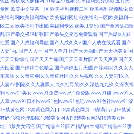
色图
蜜桃成人超碰网
91精品小视频
久草福利免费视影
五月天
堂网
欧美中文字幕一区
欧美福利视频二区|欧美福利视频乱伦|欧
美福利网|欧美福利网站|欧美福利网址|欧美福利一区|欧美福利一
区二区|欧美福利中出|欧美福利专区|欧美肛交66
国产全肉乱妇杂
乱|国产拳交极限扩张|国产拳头交变态免费观看|国产热爆ts人妖
性爱|国产人成福利导航|国产人成久久V|国产人成在线观看|国产
人妻14p|国产人人干|国产人兽91
国产天天操|国产天天操美女|国
产天天操综合|国产天天艹逼|国产天天看片|国产天天爽爽|国产天
天性爱|国产婷婷白色精品|国产婷婷五月天|国产婷婷综
久久女人
东京热|久久青草免|久久青草社区|久久热视频|久久人妻97|久久
人妻AV影院|久久人妻黑人|久久社导航|久久深热九九|久久深夜福
利
www91美女|www91免费|www91免费版|www91碰|www91人
人草|www91日本|www91色|www91色吧|www91色社|www91涩
18禁黄色网|18禁黄色网入口|18禁黄色网页|18禁黄污污|18禁黄
有码|18禁伦理影院|18禁美女网页|18禁美女网站|18禁美女网
址|18禁美女污污
国产精品白丝|国产精品白丝a|国产精品白丝喷