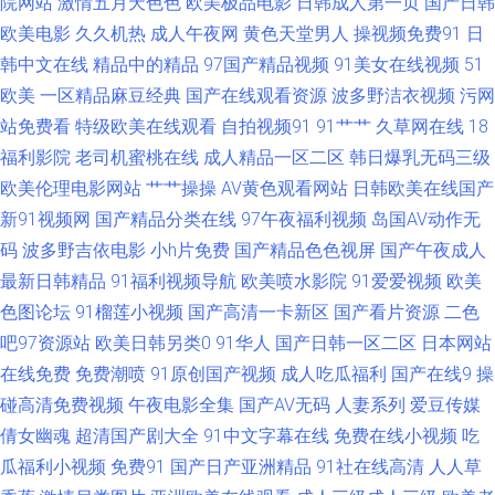
院网站
激情五月天色色
欧美极品电影
日韩成人第一页
国产日韩
爱AV 天美传媒A片 91色小孩导航 久草成人免费电影网 91AV狼友社 AY视频
欧美电影
久久机热
成人午夜网
黄色天堂男人
操视频免费91
日
韩中文在线
精品中的精品
97国产精品视频
91美女在线视频
51
资源在线 久久九九女女男女热 综合瑟站 国产自专区 日本成人内射 伊人精品
欧美
一区精品麻豆经典
国产在线观看资源
波多野洁衣视频
污网
大香蕉 91麻豆蜜桃人妻 成人精品女人 日韩无码成人 91福利大片 成人超碰网
站免费看
特级欧美在线观看
自拍视频91
91艹艹
久草网在线
18
福利影院
老司机蜜桃在线
成人精品一区二区
韩日爆乳无码三级
无码人妻影音先锋 91熊猫在线观看 久久国产精品嫩草 91爱看福利网 成人网
欧美伦理电影网站
艹艹操操
AV黄色观看网站
日韩欧美在线国产
新91视频网
国产精品分类在线
97午夜福利视频
岛国AV动作无
站做爱在线免费 欧美久久一欠 影音先锋在线视频婷婷 肏屄视频在线高清播
码
波多野吉依电影
小h片免费
国产精品色色视屏
国产午夜成人
最新日韩精品
91福利视频导航
欧美喷水影院
91爱爱视频
欧美
放 日本黑料精品天堂0 91美鲍 精品少妇一区二区 亚洲美女Av网 www91尤物
色图论坛
91榴莲小视频
国产高清一卡新区
国产看片资源
二色
吧97资源站
欧美日韩另类0
91华人
国产日韩一区二区
日本网站
欧美日韩成人一区 91免费在线观看网站 老司机免费福利院18 91白虎JK 国
在线免费
免费潮喷
91原创国产视频
成人吃瓜福利
国产在线9
操
内产品免费 午夜寂寞视频 超踫三级片 四虎艹艹 91在线观看网站免费在线 久
碰高清免费视频
午夜电影全集
国产AV无码
人妻系列
爱豆传媒
倩女幽魂
超清国产剧大全
91中文字幕在线
免费在线小视频
吃
久免费jiu 91国产福利 久久黄色视频网址 91播放 福利视频三分钟 三级网址
瓜福利小视频
免费91
国产日产亚洲精品
91社在线高清
人人草