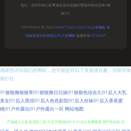
地址：深圳市南山區粵海街道科技園科豐路特發信息港A棟
南501
COPYRIGHT © 2026
WWW.TUSILA.COM.CN
計算機軟
深
圳維普世科技有限公司
計算機軟
版權所有
SITEMAP
感谢您访问我们的网站，您可能还对以下资源感兴趣：信阳河拿
旅行社
91狠狠撸狠狠草|91狠狠撸日日操|91狠狠色综合久|91后入大乳
美女|91后入黑丝|91后入色色影院|91后入丝袜|91后入香蕉蜜
桃|91户外露出|91户外露出一区
网站地图