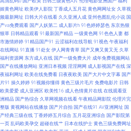
高清乱码0
国产欧美
日韩三级黄色A片
伦理电影亚洲国产
福利
频 日韩后入卡1 91乱码久久 草莓视频vt 99在线视频福利社 91在线大神观看
姬黄色网址
欧美伊人影院
丁香成人五月花
黄色网网址女
久草视
频最新网址
日韩大片在线看
久久亚洲人成
亚州色图乱伦小说
国
传媒 97av伊人网 97国产视频 91尤物网址 91入囗 91视频站 91麻豆久久 91
产va免费观看
国产人妖第二
成人影片h
91色婷婷瑟色
东京热狠
狠草
日韩精品观看
91最新国产精品
一级黄色网
91色色人妻
都
大神福利 1024三级 午夜麻豆多人福利 三级黄色视频在线看 五月婷婷香 伊人
市激情婷婷
91精品国产91
云涩福利在线导航
91视色
午夜福利
99久久八挂海 午夜91伦理 熟女精品专区一区 日韩操B 日韩在线操B视频 人
在线网站
91直播
91处女
伊人网青青草
国产又爽又黄又无
久草
福利资源网
东方成人在线
国产一级免费大片
成年免费视频网站
人射第九页 欧美婷婷色九月 欧日美色色 欧美四级成人兽视频 欧美成人久久
国产在线播放网站
亚洲日本视频
淫淫网网
成人影视国产在线
深
夜福利网址
欧美在线免费看
日夜夜欧美
国产大片中文字幕
国产
男人天堂色男人A片 蜜桃成人综合网 久草福利资源 国精99产品视频 国产黑
片91
操久婷婷
91视频你懂得
黄色三级片毛片
免费电影片
日韩
欧美爱爱
成人亚洲区
欧美性16
成人色情黄片在线
在线观看亚
丝在线观看 国产欧美第五页 国产欧美精品网 国产精品欧美九色 国产草一区
洲精品
国产热综合
久草网视频在线看
午夜精品网影院
伦理片完
整版
黄视网站在线播放
国产片自拍
国产在线91
AV亚洲网址
国
二区三区 大香蕉99热 爱福利视频 99福利在线 91天堂视频 91蜜桃四区 91丝
产经典三级在线
丁香婷婷五月综合
五月花亚洲综合
国产影院第
袜 91色色福利视频 91欧美黑丝 91视频在线观看18 91青青视屏 91麻豆精
一页
乱码欧美孕交
超碰在线艹
日本在线护士
黄色三级免费网址