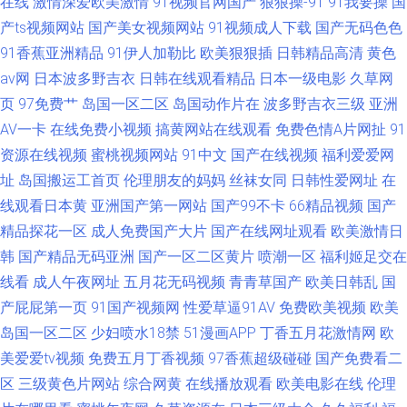
在线
激情深爱欧美激情
91视频官网国产
狠狠操-91
91我要操
国
产ts视频网站
国产美女视频网站
91视频成人下载
国产无码色色
91香蕉亚洲精品
91伊人加勒比
欧美狠狠插
日韩精品高清
黄色
av网
日本波多野吉衣
日韩在线观看精品
日本一级电影
久草网
页
97免费艹
岛国一区二区
岛国动作片在
波多野吉衣三级
亚洲
AV一卡
在线免费小视频
搞黄网站在线观看
免费色情A片网扯
91
资源在线视频
蜜桃视频网站
91中文
国产在线视频
福利爱爱网
址
岛国搬运工首页
伦理朋友的妈妈
丝袜女同
日韩性爱网址
在
线观看日本黄
亚洲国产第一网站
国产99不卡
66精品视频
国产
精品探花一区
成人免费国产大片
国产在线网址观看
欧美激情日
韩
国产精品无码亚洲
国产一区二区黄片
喷潮一区
福利姬足交在
线看
成人午夜网址
五月花无码视频
青青草国产
欧美日韩乱
国
产屁屁第一页
91国产视频网
性爱草逼91AV
免费欧美视频
欧美
岛国一区二区
少妇喷水18禁
51漫画APP
丁香五月花激情网
欧
美爱爱tv视频
免费五月丁香视频
97香蕉超级碰碰
国产免费看二
区
三级黄色片网站
综合网黄
在线播放观看
欧美电影在线
伦理