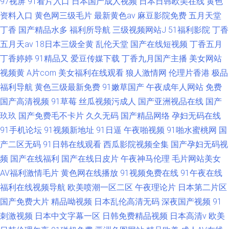
97视屏
91看片入口
日本国产成人视频
日本日韩欧美在线
黄色
资料入口
黄色网三级毛片
最新黄色av
麻豆影院免费
五月天堂
丁香
国产精品水多
福利所导航
三级视频网站J
51福利影院
丁香
五月天av
18日本三级全黄
乱伦天堂
国产在线短视频
丁香五月
丁香婷婷
91精品又
爱豆传媒下载
丁香九月国产主播
美女网站
视频黄
A片com
美女福利在线观看
狼人激情网
伦理片香港
极品
福利导航
黄色三级最新免费
91嫩草国产
午夜成年人网站
免费
国产高清视频
91草莓
丝瓜视频污成人
国产亚洲视品在线
国产
玖玖
国产免费毛不卡片
久久无码
国产精品网络
孕妇无码在线
91手机论坛
91视频新地址
91日逼
午夜啪视频
91啪水蜜桃网
国
产二区无码
91日韩在线观看
西瓜影院视频全集
国产孕妇无码视
频
国产在线福利
国产在线日皮片
午夜神马伦理
毛片网站美女
AV福利激情毛片
黄色网在线播放
91视频免费在线
91午夜在线
福利在线视频导航
欧美喷潮一区二区
午夜理论片
日本第二片区
国产免费大片
精品呦视频
日本乱伦高清无码
深夜国产视频
91
刺激视频
日本中文字幕一区
日韩免费精品视频
日本高清v
欧美