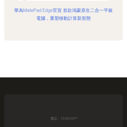
華為MatePad Edge官宣 首款鴻蒙原生二合一平板
電腦，重塑移動計算新形態
電話：1866536**