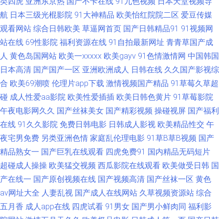
类四虎
亚洲东京热
国产不卡在线
91九色视频
日本天堂视频导
国产区第二页 天美在线视频 91人妻人人澡人人爽 国产精品久久自啪 日韩精
航
日本三级光棍影院
91大神精品
欧美怡红院院二区
爱豆传媒
观看网站
综合日韩欧美
草逼网首页
国产日韩精品91
91视频网
品专区 91国精产 先锋资源无码av 东京热家庭伦理片 日本v韩国v欧洲 91看片
站在线
69性影院
福利资源在线
91自拍最新网址
青青草国产成
在线 超碰人人靠 男人都懂得网站 影音先锋国产传媒 wwwAV影音先锋 欧美a
人
黄色岛国网站
欧美一xxxxx
欧美gayv
91色情激情网
中国韩国
日本高清
国产国产一区
亚洲欧洲成人
日韩在线
久久国产影视综
片网址 性爱av免费在线 91桃色入口 久草视频免费网址 亚洲视频123 肏屄老
合
欧美69潮喷
伦理片app下载
激情视频国产精品
91草莓久草超
碰
成人性爱aa影院
欧美性爱插插
欧美日韩色黄片
91草莓影院
司机 玖玖一剧情 夜色资源导航 91永久在线免费 黄色小视频入口 影音先锋色
午夜电影网久久
国产丝袜美女
国产精彩视频
操碰视屏
国产福利
在线
91久久影院
免费日韩电影
日韩成人影视
欧美精品性交
午
情影院 东方va青青在线 日韩三级福利网 91人人超 韩国a√中文 中日韩伦日幕
夜宅男免费
另类亚洲色情
家庭乱伦理电影
91草B草B视频
国产
精品熟女一
国产巨乳在线观看
四虎免费91
国内精品无码短片
视频 超碰超碰超碰欧美 免费黄色三区 91社久久 久久五月天 国产精品免费99
超碰成人操操
欧美猛交视频
西瓜影院在线观看
欧美做受日韩
国
欧美区28p 肏屄五月天 男人WWW天堂COM 淫网综合 www91n国产 另类
产在线一
国产原创视频在线
国产视频高清
国产丝袜一区
黄色
av网址大全
人妻乱视
国产成人在线网站
久草视频资源站
综合
bdsm蜘蛛 亚洲综合髅 91亚洲乱码精品久久 精品日韩人妻 视频福利999 操
五月香
成人app在线
四虎试看
91男女
国产男小鲜肉同
福利影