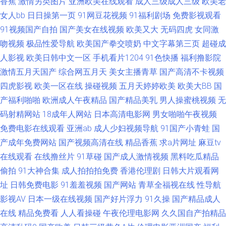
香蕉
激情另类图片
亚洲欧美在线观看
成人三级成人三级
欧美老
中文免费观看 91伊人久久大香蕉 免费观看mv入口 污污大涩 91超碰色 99精
女人bb
日日操第一页
91网豆花视频
91福利剧场
免费影视观看
91视频国产自拍
国产美女在线视频
欧美又大
无码四虎
女同激
品在线观看视频 丝瓜福利导航 草艹91 欧美亚洲另类在线 91Nav中文字幕 成
吻视频
极品性爱导航
欧美国产拳交喷奶
中文字幕第三页
超碰成
人影视
欧美日韩中文一区
手机看片1204
91色快播
福利撸影院
人看片1024软件 日本啊v免费高清网站 91网站黄 狠狠干天天日狠狠 91福利
激情五月天国产
综合网五月天
美女主播青草
国产高清不卡视频
主播 国内一级TT 综合色情第七页 激情婷婷激情 福利偷拍导航 综合国产一区
四虎影视
欧美一区在线
操碰视频
五月天婷婷欧美
欧美大BB
国
产福利啪啪
欧洲成人午夜精品
国产精品美乳
男人操蜜桃视频
无
白丝www在线 欧美日韩乱爱干B 91视频免费看 蜜臀刺激网 91九色海角 国产
码射精网站
18成年人网站
日本高清电影网
男女啪啪午夜视频
免费电影在线观看
亚洲ab
成人少妇视频导航
91国产小青蛙
国
TS伪娘 日韩亚洲精品在线 91视频的最新的网址 深爱网伊人成人在线 大香蕉
产成年免费网站
国产视频高清在线
精品香蕉
求a片网址
麻豆tv
在线观看
在线撸丝片
91草碰
国产成人激情视频
黑料吃瓜精品
五区 一级无码片 东京热Av导航 91a人成免费入口 精品国产乱 91工厂 九一
偷拍
91大神合集
成人拍拍拍免费
香港伦理剧
日韩大片观看网
AⅤ 91福利国 精品福利社 91AV国产青娱乐 国模野外自拍 91啪啪视频 男人天
址
日韩免费电影
91羞羞视频
国产网站
青草全福视在线
性导航
影视AV
日本一级在线视频
国产好片浮力
91久操
国产精品成人
堂色男人A片 91在线国产视频观看免费 日韩欧美国产精码蜜 99福利在线视
在线
精品免费看
人人看操碰
午夜伦理电影网
久久国自产拍精品