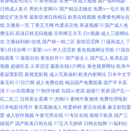
香港电影伦理片
91黄色电影
亚洲一区成人视频
国产福利电影
91豆花在线观看 91操美女 1024国产免费 亚洲婷婷黄色网址 草莓视频网站
日韩成人影片
男的天堂网AV
国产精品尤物在
免费a一毛片
欧美
肠交扩张另类
最新亚洲日韩精品
欧美在线视频
免费黄色网址在
18 国产黑丝视频 国产精品久久亚 国产乱子伦一区二区三 国产91在线播放 国
线
主播第一页
丁香五月网
性爱东京热
草逼视频78
国产成人免
费无码
高清日韩无码视频
宗和网五月天
日b视频
成人三级网站
产精品久久国产丰满 福利精品在线 精品国产精品四区 久操久热 黄色APP瑟
在
主播福利姬h在线
国产精一精二区
基情涩涩网
51漫画成人
丁
瑟 国产精品影院一区二区 国产92视频 国产精品久久内蒙 狠狠插在线观看视
香5月综合网
91爱爱com
伊人涩涩射
黄色视频网址导航
91国在
线观看
91最新自拍
黄色软件91
国产操女人
国产乱人
欧美乱欲
频 伊人在线观看AV影院 欧美日韩激情婷婷 91秦先生在线 免费性爱AU 99草
视频
超碰吃瓜
久草涩涩
最新在线A片网址
黄色视屏网站
欧美午
夜寂寞影院
新视觉影视
成人写真福利
欧美内射网址
日本中文字
碰碰热 老湿机九一视频 91传媒免费网站 国产6页 午夜福利九洲 www成人免
幕无码
97日穴网
成人免费在线
精品国产免费观看
国产不卡高
清
91av在线播放
91制作传媒
岛国av资源
超碰91资源
国产乱一
费 亚洲日本国产精品 日韩极品av 91狠操白嫩美女
乱二乱三
日韩美女直播
91尤物69
蜜桃午夜激情
免费伦理电影
日本电影伦理片
黄瓜视频成人
性爱婷婷
爱豆在线看
麻豆影院爱
爱
成人软件视频
午夜宅男在线
91专区在线
狠狠干欧美
国产三
级国产
国产欧美日韩在线
97五月天婷婷
日韩在线网
91福利社