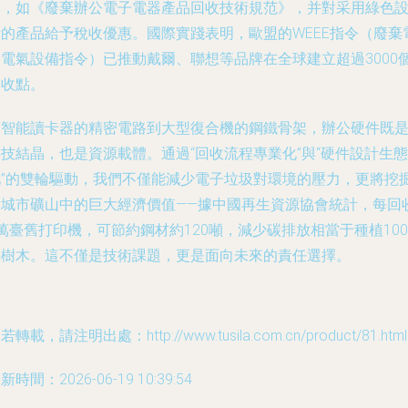
準，如《廢棄辦公電子電器產品回收技術規范》，并對采用綠色
計的產品給予稅收優惠。國際實踐表明，歐盟的WEEE指令（廢棄
子電氣設備指令）已推動戴爾、聯想等品牌在全球建立超過3000
回收點。
從智能讀卡器的精密電路到大型復合機的鋼鐵骨架，辦公硬件既
技結晶，也是資源載體。通過“回收流程專業化”與“硬件設計生態
化”的雙輪驅動，我們不僅能減少電子垃圾對環境的壓力，更將挖
出城市礦山中的巨大經濟價值——據中國再生資源協會統計，每回
萬臺舊打印機，可節約鋼材約120噸，減少碳排放相當于種植100
棵樹木。這不僅是技術課題，更是面向未來的責任選擇。
若轉載，請注明出處：http://www.tusila.com.cn/product/81.html
新時間：2026-06-19 10:39:54