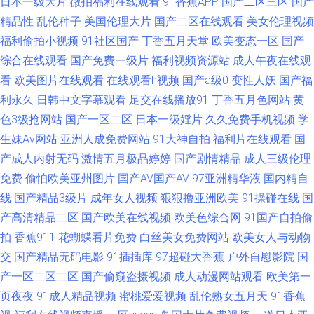
日本一级大片
微拍福利在线观看
91香蕉APP
国产二区三区
国产
www91自拍视频 97在线精品视频 亚色3情网 91妞妞视频 91大神在线看 国
精品性
乱伦种子
美国伦理大片
国产二区在线观看
美女伦理视频
产超碰人人肏 欧美区二区 中文字幕国内不卡 91永久免费观看 国产性在线 日
福利偷拍小视频
91社区国产
丁香五月天堂
欧美变态一区
国产
综合在线观看
国产免费一级片
福利视频资源站
成人午夜在线观
韩久久精品 91艹逼网 97色色电影 91工厂 超碰97欧美 国模野外自拍 蜜芽在
看
欧美图片在线观看
在线观看h视频
国产a级0
变性人妖
国产福
利永久
日韩中文字幕观看
足交在线播放91
丁香五月色网站
黄
线导航 日韩调教影音先锋 亚洲在看97 91国模视频 ts米兰黑丝另类 久久可香
色3级抢网站
国产一区二区
日本一级婬片
久久免费手机视频
学
生妹Av网站
亚洲人成免费网站
91大神自拍
福利片在线观看
国
深夜成人福利 91传妹 99热青青草 精品国产精品四区 日韩福利大片 91超碰
产成人内射无码
激情五月极品婷婷
国产剧情精品
成人三级伦理
免费
偷怕欧美亚州图片
国产AV国产AV
97亚洲精华液
国内精自
青青 肏福利社 精品久久www 色婷婷五月天AV综合 91婬黄看片 韩国国产毛
线
国产精品3级片
成年女人视频
狠狠撸亚洲欧美
91操碰在线
国
片最新二期 无码中文字幕懂色 91青娱乐福利视频 东方美女视av在线 欧美TV
产高清精品二区
国产欧美在线视频
欧美色综合网
91国产自拍偷
拍
香蕉911
花蝴蝶看片免费
白丝美女免费网站
欧美女人与动物
免费视频 51在线欧美 97福利导航在线 国产豆花在线操 欧美网站91 亚洲成
交
国产精品无码电影
91插插库
97超碰大香蕉
户外自慰影院
国
产一区二区二区
国产偷窥盗摄视频
成人动漫网站观看
欧美第一
人无码懂色 91污导航在线播放 国产二区精品视频 色成人亚洲婷婷亚洲 91鲁
页夜夜
91成人精品视频
蜜桃爱爱视频
乱伦熟女五月天
91香蕉