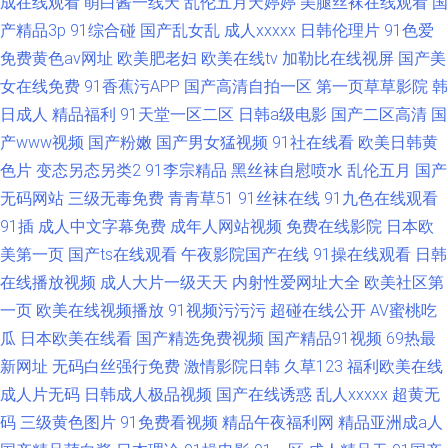
成在线观看
萌白酱一线天
乱伦五月天婷婷
美腿丝袜在线观看
国
产精品3p
91综合碰
国产乱女乱
成人xxxxx
日韩伦理片
91色爱
免费黄色av网址
欧美肥老妇
欧美在线tv
加勒比在线视屏
国产美
女在线免费
91香蕉污APP
国产高清自拍一区
第一页草草影院
韩
日成人
精品福利
91天堂一区二区
日韩a级电影
国产二区高清
国
产www视频
国产粉嫩
国产男女猛视频
91社在线看
欧美日韩黄
色片
变态另态另类2
91李宗精品
黑丝袜自慰喷水
乱伦五月
国产
无码网站
三级无毒免费
青青草51
91丝袜在线
91九色在线观看
91插
成人中文字幕免费
成年人网站视频
免费在线影院
日本欧
美第一页
国产ts在线观看
午夜影院国产在线
91操在线观看
日韩
在线播放视频
成人大片一级天天
内射性爱网址大全
欧美社区第
一页
欧美在线视频播放
91视频污污污
超碰在线公开
AV蜜桃吃
瓜
日本欧美在线看
国产精选免费视频
国产精品91视频
69热最
新网址
无码白丝强行免费
激情影院日韩
久草123
福利欧美在线
成人片无码
日韩成人极品视频
国产在线诱惑
乱人xxxxx
超黄无
码
三级黄色图片
91免费看视频
精品午夜福利网
精品亚洲成a人