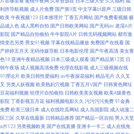
片在哪里看
蜜桃午夜网
久草资源在
日本三级大全
久久福利
福
利所导航视频
成人片免费
国产第9页
中文字幕bt原声
三级日韩
欧美
午夜视频123
日本推理片
丁香五月网站
国产免费看视频
极
品成人色
成人黑料自拍
国产日韩欧美网站
国产无码av
老湿A片
影院
国产精品自拍偷拍
牛牛影院A片
日韩无码视频网站
都市激
情变态另类
男女91视频
字幕在线精品播放
免费国产在线看
国
产婷婷五月天
无码传媒导航
日本电影伦理
国产午夜高清
美女黄
色18
亚洲午夜精品视频
日本三级成人观看
国产精品第12页
日
韩午夜场
成人视频高清免费
伦理在线影视
成人三级视频在线
91理论片
欧美日韩性爱福利
av午夜探花福利
精品毛片
久久叉
叉
另类人妖视频
欧美熟妇穴视频
丁香五月V国产
日韩黄色网址
豆花福利视频
轮理片自拍偷拍
日韩欧美美女视频
欧美A级黄色
影院
丁香影视五月花
福利视频电影久久
污污污污免费
91金典
免费
欧美三级日本
成人在线吃瓜网站
成人岛国影院
成人动漫二
区三区
久草在线最新
日韩精品推荐
国产精品一区自拍
男人天堂
a片123
另类视频欧美
国产在线直播
亚洲卡一卡二
成人在线免