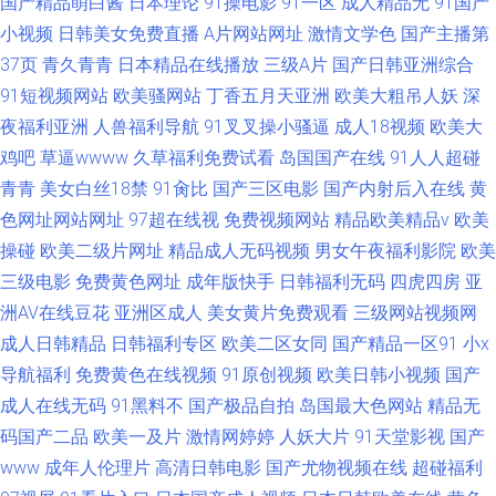
国产精品萌白酱
日本理论
91操电影
91一区
成人精品无
91国产
小视频
日韩美女免费直播
A片网站网址
激情文学色
国产主播第
37页
青久青青
日本精品在线播放
三级A片
国产日韩亚洲综合
91短视频网站
欧美骚网站
丁香五月天亚洲
欧美大粗吊人妖
深
夜福利亚洲
人兽福利导航
91叉叉操小骚逼
成人18视频
欧美大
鸡吧
草逼wwww
久草福利免费试看
岛国国产在线
91人人超碰
青青
美女白丝18禁
91肏比
国产三区电影
国产内射后入在线
黄
色网址网站网址
97超在线视
免费视频网站
精品欧美精品v
欧美
操碰
欧美二级片网址
精品成人无码视频
男女午夜福利影院
欧美
三级电影
免费黄色网址
成年版快手
日韩福利无码
四虎四房
亚
洲AV在线豆花
亚洲区成人
美女黄片免费观看
三级网站视频网
成人日韩精品
日韩福利专区
欧美二区女同
国产精品一区91
小x
导航福利
免费黄色在线视频
91原创视频
欧美日韩小视频
国产
成人在线无码
91黑料不
国产极品自拍
岛国最大色网站
精品无
码国产二品
欧美一及片
激情网婷婷
人妖大片
91天堂影视
国产
www
成年人伦理片
高清日韩电影
国产尤物视频在线
超碰福利