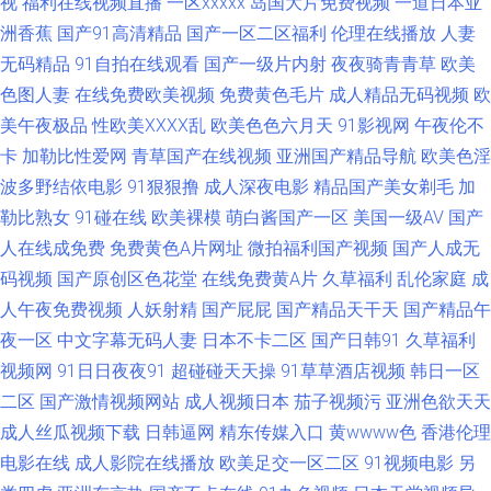
视
福利在线视频直播
一区xxxxx
岛国大片免费视频
一道日本亚
视频 91视频在线手机播放 狠狠亚洲欧美日韩 先锋资源无码av 91丝袜拍拍 成
洲香蕉
国产91高清精品
国产一区二区福利
伦理在线播放
人妻
无码精品
91自拍在线观看
国产一级片内射
夜夜骑青青草
欧美
人精品一 欧美口韩中文字目 五月天婷婷基地 91在线19n 黄色网络 日韩欧美
色图人妻
在线免费欧美视频
免费黄色毛片
成人精品无码视频
欧
性爱99 51在线欧美 91人人操人人爽 东京热com91 美女大片 三级网站在线
美午夜极品
性欧美ⅩⅩⅩⅩ乱
欧美色色六月天
91影视网
午夜伦不
卡
加勒比性爱网
青草国产在线视频
亚洲国产精品导航
欧美色淫
国产 91红杏网站 国产福利合集99 日韩无码第12页 91传媒抖音 www色色网
波多野结依电影
91狠狠撸
成人深夜电影
精品国产美女剃毛
加
勒比熟女
91碰在线
欧美裸模
萌白酱国产一区
美国一级AV
国产
站 欧美图区16p 一区不卡在线 97总资总站 九九视频网 91爱爱片 91资源站
人在线成免费
免费黄色A片网址
微拍福利国产视频
国产人成无
码视频
国产原创区色花堂
在线免费黄A片
久草福利
乱伦家庭
成
在线 玖玖在线 影音先锋av撸色 91午夜探花国产在线 国产电影免费在线观看
人午夜免费视频
人妖射精
国产屁屁
国产精品天干天
国产精品午
五月天停停影院 91视频最新地址 大香蕉东京热一本道 麻豆传媒综合在线 在
夜一区
中文字幕无码人妻
日本不卡二区
国产日韩91
久草福利
视频网
91日日夜夜91
超碰碰天天操
91草草酒店视频
韩日一区
线观看国a福利 99国产视频 黑人妖肏逼 91app看片 91足交视频在线观看 黑
二区
国产激情视频网站
成人视频日本
茄子视频污
亚洲色欲天天
成人丝瓜视频下载
日韩逼网
精东传媒入口
黄wwww色
香港伦理
丝国产 男人的天堂综合网z 三级免费大黄 先锋影音中文字幕av 91青娱夫妻
电影在线
成人影院在线播放
欧美足交一区二区
91视频电影
另