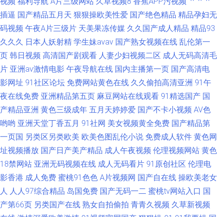
视频
福利导航
A片三级网站
久草视频8
香蕉APP污视频
艹艹艹
插逼
国产精品五月天
狠狠操欧美性爱
国产绝色精品
精品孕妇无
码视频
午夜A片三级片
天美果冻传媒
久久国产成人精品
精品93
久久久
日本人妖射精
学生妹avav
国产熟女视频在线
乱伦第一
页
韩日视频
高清国产剧观看
人妻少妇视频二区
成人无码高清毛
片
亚洲av激情电影
午夜导航在线
国内主播第一页
国产高清电
影网址
91社区论坛
免费网站黄色在线
久久偷拍高清亚洲
91午
夜在线免费
亚洲精品第五页
麻豆网站在线观看
91精选国产
国
产精品亚洲
黄色三级成年
五月天婷婷爱
国产不卡小视频
AV色
哟哟
亚洲天堂丁香五月
91社网
美女视频黄全免费
国产精品第
一页国
另类区另类欧美
欧美色图乱伦小说
免费成人软件
黄色网
址视频播放
国产日产美产精品
成人午夜视频
伦理视频网站
黄色
18禁网站
亚洲无码视频在线
成人无码看片
91原创社区
伦理电
影香港
成人免费
蜜桃91色色
A片视频网
国产自在线
操欧美老女
人
人人97综合精品
岛国免费
国产无码一二
蜜桃tv网站入口
国
产第66页
另类国产在线
熟女自拍偷拍
青青久视频
久草新视频