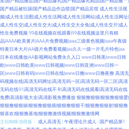
浆|国产精品搬运|国产精品爆乳|国产精品爆乳精品|国产精品被艹|
国产精品被狂躁|国产精品边作边喷|国产精品宾馆
成人性生活视
频|成人性生活图|成人性生活网|成人性生活网站|成人性生活网址|
成人性生交|成人性生交大|成人性生交大全免|成人性生交片|成人
性生免费视频
99在线视频在线观看|99在线视频这里只有精
品|AAAA欧美黄片|AAA片免费视频|aaa三级黄色视频|aaa午夜级
特黄日本大片|AA级片免费看视频|aa久久一级一片毛片特色|aa
日本在线播放|AA影视网站免费永久入口
www日韩美|www日韩
欧|www日韩欧美|www日韩视频|www日韩亚洲|www日韩一
区|www日韩有码|www日韩在线|www日撸|www日撸夜撸
高清无
码视频在线|高清无码网址|高清无码一区|高清无码一区二区|高清
无码在线91|高清无码在线不卡|高清无码在线观看|高清无码在线
免费|高清影视大全|高清影视免费播放
狠狠撸狠狠|狠狠撸狠狠爱|
狠狠撸狠狠操|狠狠撸狠狠插|狠狠撸狠狠干|狠狠撸狠狠射|狠狠撸
狠喜欢|狠狠撸基地|狠狠撸激情视频|狠狠撸激情网
主站蜘蛛池模板：
成人高清无
|
午夜理论片成人
|
国产精品第1