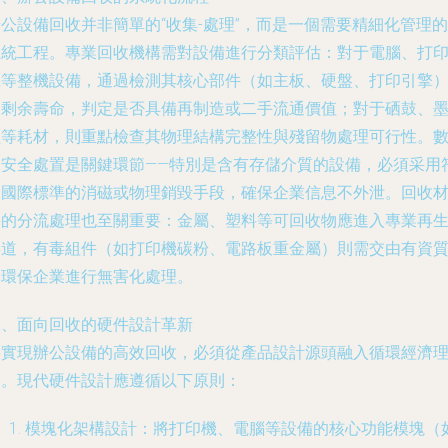
公設備回收并非簡單的“收集-處理”，而是一個需要精細化管理的
系統工程。專業回收機構需對設備進行分類評估：對于電腦、打
機等整機設備，通過檢測其核心部件（如主板、硬盤、打印引擎
的剩余壽命，判定是否具備再制造或二手流通價值；對于硒鼓、
盒等耗材，則重點檢查其物理結構完整性與殘留物處理可行性。
據安全處置是關鍵環節——特別是含有存儲介質的設備，必須采用
合國際標準的消磁或物理銷毀手段，確保企業信息不外泄。回收
料的分流處理也至關重要：金屬、塑料等可回收物應進入專業再
渠道，有毒組件（如打印機碳粉、電路板重金屬）則需交由有資
的環保企業進行無害化處理。
二、面向回收的硬件設計革新
要實現辦公設備的高效回收，必須從產品設計源頭融入循環經濟
念。現代硬件設計應遵循以下原則：
模塊化架構設計：將打印機、電腦等設備的核心功能模塊（