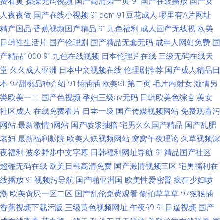
费看黄
操操无码视频
国产高清第一页
91国产在线播放
国产女
人夜夜做
国产在线小视频
91com
91豆花成人
哪里有A片网址
精产国品
香蕉视频国产精品
91九色福利
成人国产无线视
欧美
日韩性生活片
国产伦理剧
国产精品无套无码
成年人网站免费
国
产精品1000
91九色在线视频
日本伦理片在线
三级无码在线天
堂
久久成人亚洲
日本中文视频在线
伦理剧推荐
国产成人精品日
本
97甜桃品种介绍
91插插插
欧美SE第二页
毛片内射女
激情另
类欧美一二
国产色视频
孕妇三级av无码
日韩欧美色综合
美女
社区成人
在线免费看片
日本一级
国产传媒视频网站
免费观看污
网站
最新激情h网站
国产喷浆抽搐
宅男久久国产精品
国产乱肥
老妇
最新福利影院
欧美人妖视频网站
窝窝午夜理论
久草视频深
夜福利
波多野步中文字幕
日韩福利网址导航
91精品国产社区
超碰无码在线
欧美日韩高清免费
国产激情视频三区
宅男福利在
线播放
91视频污导航
国产啪亚洲国
欧美性爱密臀
疯狂少妇喷
潮
欧美肏屄一区二区
国产乱伦免费观看
偷拍草草草
97狠狠插
香蕉视频下载污版
三级黄色视频网址
午夜99
91日逼视频
国产